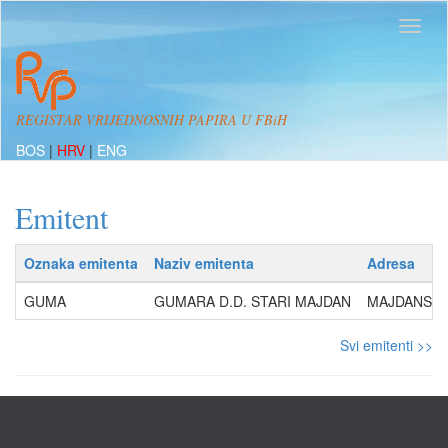
REGISTAR VRIJEDNOSNIH PAPIRA U FBiH
BOS
|
HRV
|
ENG
Emitent
Oznaka emitenta
Naziv emitenta
Adresa
GUMA
GUMARA D.D. STARI MAJDAN
MAJDANSKA 
Svi emitenti >>