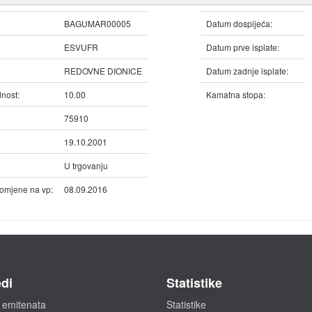
BAGUMAR00005
Datum dospijeća:
ESVUFR
Datum prve isplate:
REDOVNE DIONICE
Datum zadnje isplate:
nost:
10.00
Kamatna stopa:
75910
19.10.2001
U trgovanju
omjene na vp:
08.09.2016
di
Statistike
 emitenata
Statistike