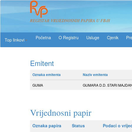
REGISTAR VRIJEDNOSNIH PAPIRA U FBiH
O Registru
Usluge
Pre
Top linkovi
Emitent
Oznaka emitenta
Naziv emitenta
GUMA
GUMARA D.D. STARI MAJDA
Vrijednosni papir
Oznaka papira
Status
Podaci o vrij