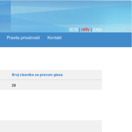
BOS
|
HRV
|
ENG
Broj vlasnika sa pravom glasa
28