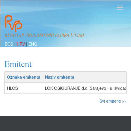
REGISTAR VRIJEDNOSNIH PAPIRA U FBiH
BOS
|
HRV
|
ENG
Emitent
Oznaka emitenta
Naziv emitenta
HLOS
LOK OSIGURANJE d.d. Sarajevo - u likvidaciji
Svi emitenti >>