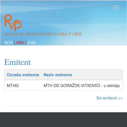
REGISTAR VRIJEDNOSNIH PAPIRA U FBiH
BOS
|
HRV
|
ENG
Emitent
Oznaka emitenta
Naziv emitenta
A
MTHG
MTH DD GORAŽDE-VITKOVIĆI - u stečaju
1
Svi emitenti >>