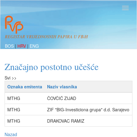
REGISTAR VRIJEDNOSNIH PAPIRA U FBiH
BOS
|
HRV
|
ENG
Značajno postotno učešće
Svi >>
Oznaka emitenta
Naziv vlasnika
P
MTHG
ČOVČIĆ ZIJAD
o
MTHG
ZIF "BIG-Investiciona grupa" d.d. Sarajevo
o
MTHG
DRAKOVAC RAMIZ
o
Nazad