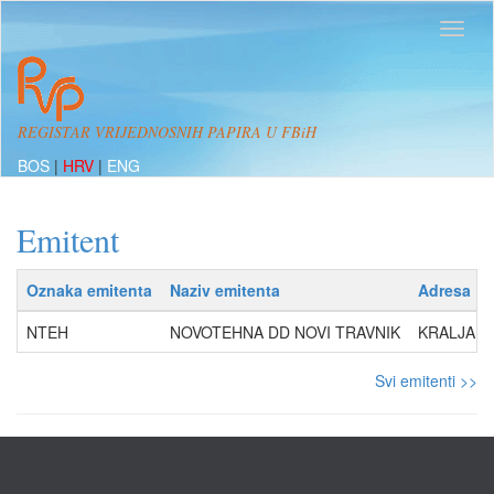
REGISTAR VRIJEDNOSNIH PAPIRA U FBiH
BOS
|
HRV
|
ENG
Emitent
Oznaka emitenta
Naziv emitenta
Adresa
NTEH
NOVOTEHNA DD NOVI TRAVNIK
KRALJA TV
Svi emitenti >>