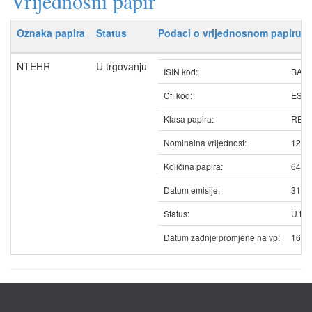
Vrijednosni papir
Oznaka papira
Status
Podaci o vrijednosnom papiru
NTEHR
U trgovanju
ISIN kod:
BAN
Cfi kod:
ESV
Klasa papira:
REDO
Nominalna vrijednost:
12.5
Količina papira:
6478
Datum emisije:
31.0
Status:
U trg
Datum zadnje promjene na vp:
16.0