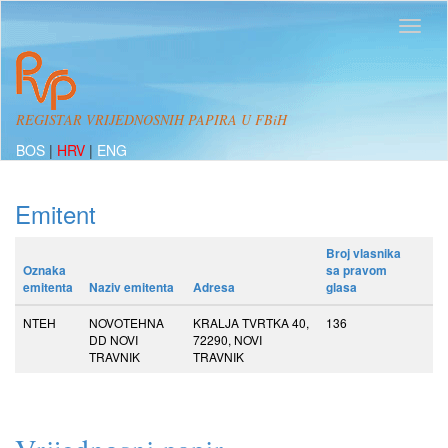
REGISTAR VRIJEDNOSNIH PAPIRA U FBiH
BOS
|
HRV
|
ENG
Emitent
Broj vlasnika
Oznaka
sa pravom
emitenta
Naziv emitenta
Adresa
glasa
NTEH
NOVOTEHNA
KRALJA TVRTKA 40,
136
DD NOVI
72290, NOVI
TRAVNIK
TRAVNIK