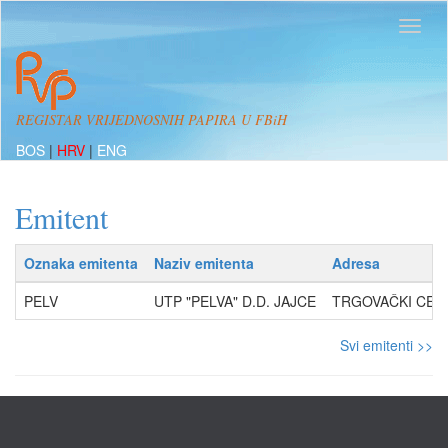
REGISTAR VRIJEDNOSNIH PAPIRA U FBiH
BOS
|
HRV
|
ENG
Emitent
Oznaka emitenta
Naziv emitenta
Adresa
PELV
UTP "PELVA" D.D. JAJCE
TRGOVAČKI CENT
Svi emitenti >>