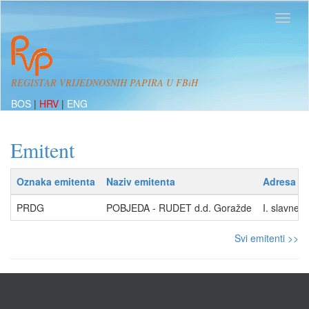
REGISTAR VRIJEDNOSNIH PAPIRA U FBiH
BOS
|
HRV
|
ENG
Emitent
Oznaka emitenta
Naziv emitenta
Adresa
PRDG
POBJEDA - RUDET d.d. Goražde
I. slavne
Svi emitenti >>