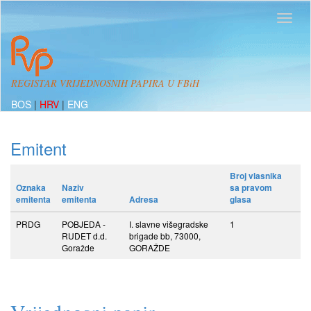
REGISTAR VRIJEDNOSNIH PAPIRA U FBiH
BOS
|
HRV
|
ENG
Emitent
Broj vlasnika
Oznaka
Naziv
sa pravom
emitenta
emitenta
Adresa
glasa
PRDG
POBJEDA -
I. slavne višegradske
1
RUDET d.d.
brigade bb, 73000,
Goražde
GORAŽDE