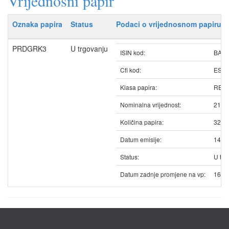
Vrijednosni papir
Oznaka papira
Status
Podaci o vrijednosnom papiru
PRDGRK3
U trgovanju
ISIN kod:
BAP
Cfi kod:
ESV
Klasa papira:
REDO
Nominalna vrijednost:
21.7
Količina papira:
3215
Datum emisije:
14.1
Status:
U trg
Datum zadnje promjene na vp:
16.0