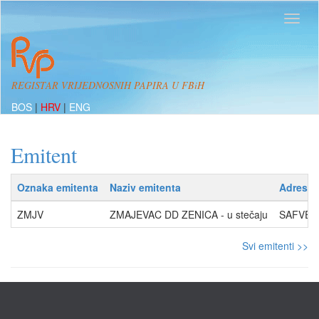
REGISTAR VRIJEDNOSNIH PAPIRA U FBiH
BOS
|
HRV
|
ENG
Emitent
Oznaka emitenta
Naziv emitenta
Adresa
ZMJV
ZMAJEVAC DD ZENICA - u stečaju
SAFVET 
Svi emitenti >>