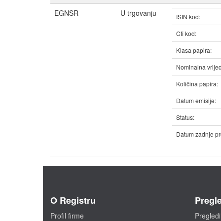
EGNSR
U trgovanju
ISIN kod:
Cfi kod:
Klasa papira:
Nominalna vrijed
Količina papira:
Datum emisije:
Status:
Datum zadnje pr
O Registru
Pregle
Profil firme
Pregledi