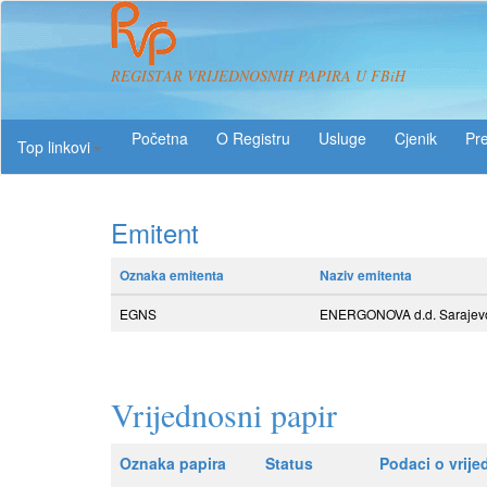
REGISTAR VRIJEDNOSNIH PAPIRA U FBiH
O Registru
Usluge
Pre
Top linkovi
Emitent
Oznaka emitenta
Naziv emitenta
EGNS
ENERGONOVA d.d. Sarajev
Vrijednosni papir
Oznaka papira
Status
Podaci o vrij