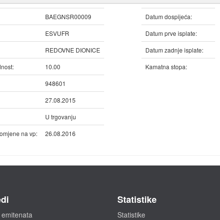
BAEGNSR00009
Datum dospijeća:
ESVUFR
Datum prve isplate:
REDOVNE DIONICE
Datum zadnje isplate:
nost:
10.00
Kamatna stopa:
948601
27.08.2015
U trgovanju
omjene na vp:
26.08.2016
di
Statistike
 emitenata
Statistike