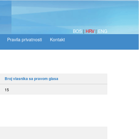
BOS
|
HRV
|
ENG
Broj vlasnika sa pravom glasa
15