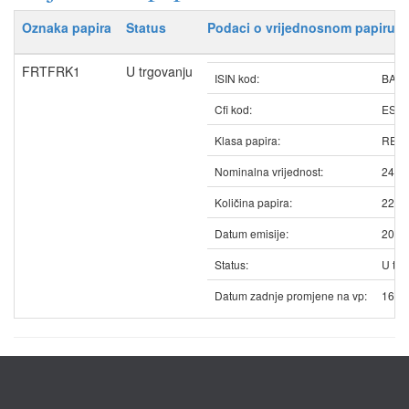
Oznaka papira
Status
Podaci o vrijednosnom papiru
FRTFRK1
U trgovanju
ISIN kod:
BAF
Cfi kod:
ESV
Klasa papira:
REDO
Nominalna vrijednost:
24.0
Količina papira:
2235
Datum emisije:
20.0
Status:
U trg
Datum zadnje promjene na vp:
16.0