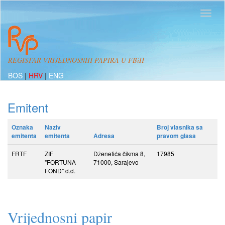
REGISTAR VRIJEDNOSNIH PAPIRA U FBiH
BOS
|
HRV
|
ENG
Emitent
Oznaka
Naziv
Broj vlasnika sa
emitenta
emitenta
Adresa
pravom glasa
FRTF
ZIF
Dženetića čikma 8,
17985
"FORTUNA
71000, Sarajevo
FOND" d.d.
Vrijednosni papir