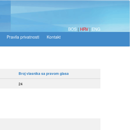
BOS
|
HRV
|
ENG
Broj vlasnika sa pravom glasa
24