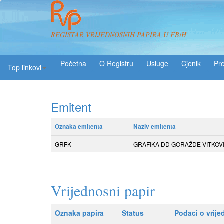
REGISTAR VRIJEDNOSNIH PAPIRA U FBiH
O Registru
Usluge
Pre
Top linkovi
Emitent
Oznaka emitenta
Naziv emitenta
GRFK
GRAFIKA DD GORAŽDE-VITKOVI
Vrijednosni papir
Oznaka papira
Status
Podaci o vrij