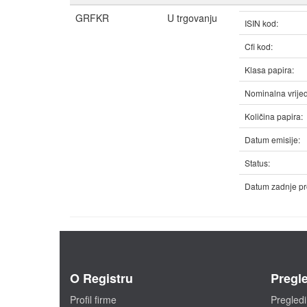
GRFKR
U trgovanju
ISIN kod:
Cfi kod:
Klasa papira:
Nominalna vrijed
Količina papira:
Datum emisije:
Status:
Datum zadnje pr
O Registru
Pregle
Profil firme
Pregledi