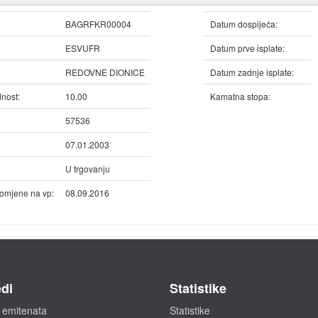
BAGRFKR00004
Datum dospijeća:
ESVUFR
Datum prve isplate:
REDOVNE DIONICE
Datum zadnje isplate:
nost:
10.00
Kamatna stopa:
57536
07.01.2003
U trgovanju
omjene na vp:
08.09.2016
di
Statistike
 emitenata
Statistike