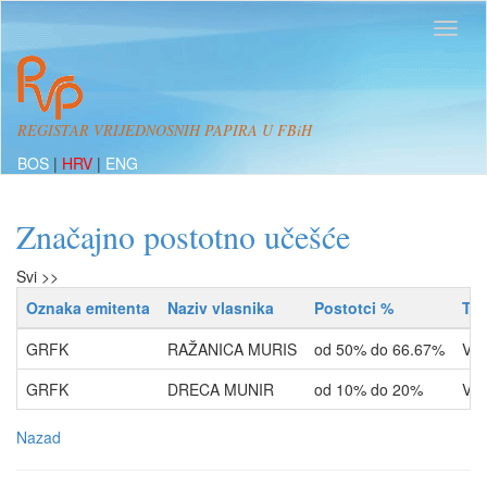
REGISTAR VRIJEDNOSNIH PAPIRA U FBiH
BOS
|
HRV
|
ENG
Značajno postotno učešće
Svi >>
Oznaka emitenta
Naziv vlasnika
Postotci %
Tip
GRFK
RAŽANICA MURIS
od 50% do 66.67%
VL
GRFK
DRECA MUNIR
od 10% do 20%
VL
Nazad