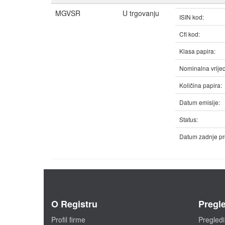
MGVSR
U trgovanju
ISIN kod:
Cfi kod:
Klasa papira:
Nominalna vrijed
Količina papira:
Datum emisije:
Status:
Datum zadnje pr
O Registru
Pregle
Profil firme
Pregledi