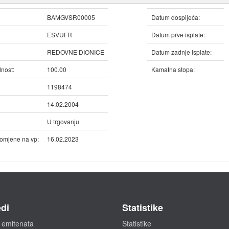
BAMGVSR00005
Datum dospijeća:
ESVUFR
Datum prve isplate:
REDOVNE DIONICE
Datum zadnje isplate:
nost:
100.00
Kamatna stopa:
1198474
14.02.2004
U trgovanju
omjene na vp:
16.02.2023
di
Statistike
 emitenata
Statistike