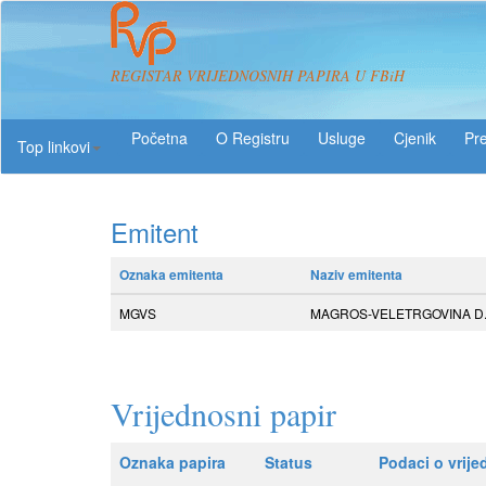
REGISTAR VRIJEDNOSNIH PAPIRA U FBiH
O Registru
Usluge
Pre
Top linkovi
Emitent
Oznaka emitenta
Naziv emitenta
MGVS
MAGROS-VELETRGOVINA D.D
Vrijednosni papir
Oznaka papira
Status
Podaci o vrij