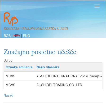
REGISTAR VRIJEDNOSNIH PAPIRA U FBiH
BOS
|
HRV
|
ENG
Značajno postotno učešće
Svi >>
Oznaka emitenta
Naziv vlasnika
MGVS
AL-SHIDDI INTERNATIONAL d.o.o. Sarajevo
MGVS
AL-SHIDDI TRADING CO. LTD.
Nazad