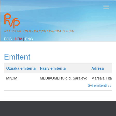
REGISTAR VRIJEDNOSNIH PAPIRA U FBiH
BOS
|
HRV
|
ENG
Emitent
Oznaka emitenta
Naziv emitenta
Adresa
MKOM
MEDIKOMERC d.d. Sarajevo
Maršala Tita 3
Svi emitenti >>