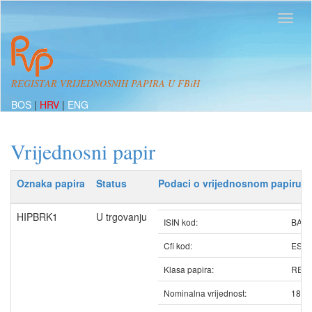
REGISTAR VRIJEDNOSNIH PAPIRA U FBiH
BOS
|
HRV
|
ENG
Vrijednosni papir
Oznaka papira
Status
Podaci o vrijednosnom papiru
HIPBRK1
U trgovanju
ISIN kod:
BAHI
Cfi kod:
ESV
Klasa papira:
REDO
Nominalna vrijednost:
188.