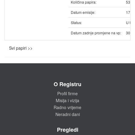
Količina papira:
5325
Datum emisije:
17.1
Status:
U trg
Datum zadnje promjene na vp:
30.1
Svi papiri >>
O Registru
Profil firme
Misija i vizija
Radno vrijeme
Neradni dani
Pregledi