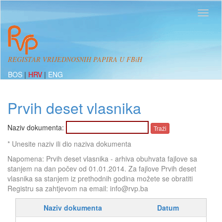
REGISTAR VRIJEDNOSNIH PAPIRA U FBiH
BOS
|
HRV
|
ENG
Prvih deset vlasnika
Naziv dokumenta:
* Unesite naziv ili dio naziva dokumenta
Napomena: Prvih deset vlasnika - arhiva obuhvata fajlove sa
stanjem na dan počev od 01.01.2014. Za fajlove Prvih deset
vlasnika sa stanjem iz prethodnih godina možete se obratiti
Registru sa zahtjevom na email: info@rvp.ba
Naziv dokumenta
Datum