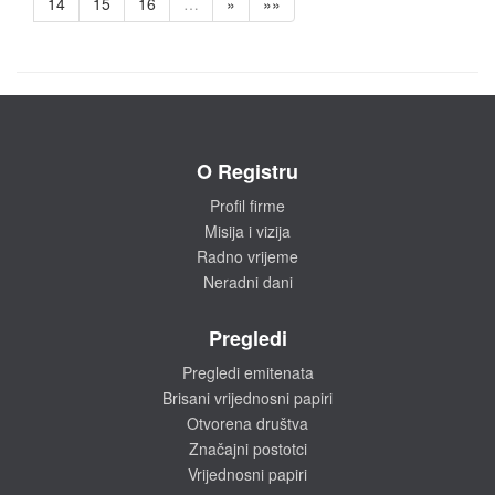
14
15
16
…
»
»»
O Registru
Profil firme
Misija i vizija
Radno vrijeme
Neradni dani
Pregledi
Pregledi emitenata
Brisani vrijednosni papiri
Otvorena društva
Značajni postotci
Vrijednosni papiri