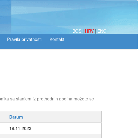
BOS
|
HRV
|
ENG
snika sa stanjem iz prethodnih godina možete se
Datum
19.11.2023