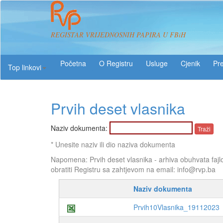
REGISTAR VRIJEDNOSNIH PAPIRA U FBiH
O Registru
Usluge
Pre
Top linkovi
Prvih deset vlasnika
Naziv dokumenta:
* Unesite naziv ili dio naziva dokumenta
Napomena: Prvih deset vlasnika - arhiva obuhvata fajl
obratiti Registru sa zahtjevom na email: info@rvp.ba
Naziv dokumenta
Prvih10Vlasnika_19112023