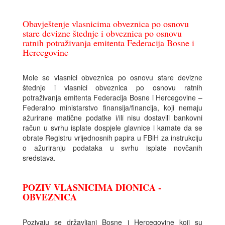
Obavještenje vlasnicima obveznica po osnovu
stare devizne štednje i obveznica po osnovu
ratnih potraživanja emitenta Federacija Bosne i
Hercegovine
Mole se vlasnici obveznica po osnovu stare devizne
štednje i vlasnici obveznica po osnovu ratnih
potraživanja emitenta Federacija Bosne i Hercegovine –
Federalno ministarstvo finansija/financija, koji nemaju
ažurirane matične podatke i/ili nisu dostavili bankovni
račun u svrhu isplate dospjele glavnice i kamate da se
obrate Registru vrijednosnih papira u FBiH za instrukciju
o ažuriranju podataka u svrhu isplate novčanih
sredstava.
POZIV VLASNICIMA DIONICA -
OBVEZNICA
Pozivaju se državljani Bosne i Hercegovine koji su