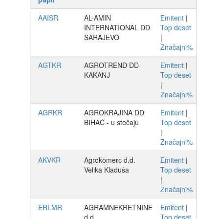
AAISR
AL-AMIN
Emitent
|
INTERNATIONAL DD
Top deset
SARAJEVO
|
Značajni%
AGTKR
AGROTREND DD
Emitent
|
KAKANJ
Top deset
|
Značajni%
AGRKR
AGROKRAJINA DD
Emitent
|
BIHAĆ - u stečaju
Top deset
|
Značajni%
AKVKR
Agrokomerc d.d.
Emitent
|
Velika Kladuša
Top deset
|
Značajni%
ERLMR
AGRAMNEKRETNINE
Emitent
|
d.d.
Top deset