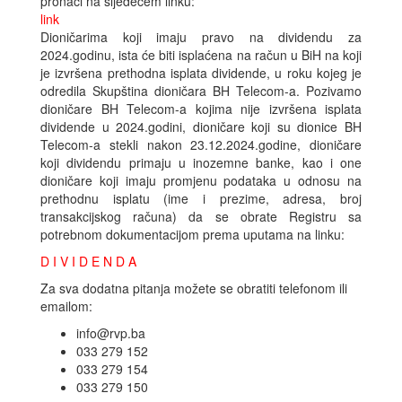
pronaći na sljedećem linku:
link
Dioničarima koji imaju pravo na dividendu za
2024.godinu, ista će biti isplaćena na račun u BiH na koji
je izvršena prethodna isplata dividende, u roku kojeg je
odredila Skupština dioničara BH Telecom-a. Pozivamo
dioničare BH Telecom-a kojima nije izvršena isplata
dividende u 2024.godini, dioničare koji su dionice BH
Telecom-a stekli nakon 23.12.2024.godine, dioničare
koji dividendu primaju u inozemne banke, kao i one
dioničare koji imaju promjenu podataka u odnosu na
prethodnu isplatu (ime i prezime, adresa, broj
transakcijskog računa) da se obrate Registru sa
potrebnom dokumentacijom prema uputama na linku:
D I V I D E N D A
Za sva dodatna pitanja možete se obratiti telefonom ili
emailom:
info@rvp.ba
033 279 152
033 279 154
033 279 150