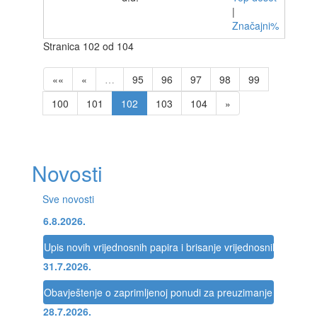
|
Značajni%
Stranica 102 od 104
««
«
…
95
96
97
98
99
100
101
102
103
104
»
Novosti
Sve novosti
6.8.2026.
Upis novih vrijednosnih papira i brisanje vrijednosnih papira 
31.7.2026.
Obavještenje o zaprimljenoj ponudi za preuzimanje društva
28.7.2026.