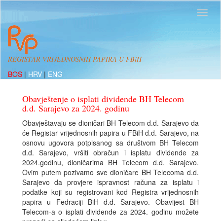
REGISTAR VRIJEDNOSNIH PAPIRA U FBiH
BOS
|
HRV
|
ENG
Obavještenje o isplati dividende BH Telecom
d.d. Sarajevo za 2024. godinu
Obavještavaju se dioničari BH Telecom d.d. Sarajevo da
će Registar vrijednosnih papira u FBiH d.d. Sarajevo, na
osnovu ugovora potpisanog sa društvom BH Telecom
d.d. Sarajevo, vršiti obračun i isplatu dividende za
2024.godinu, dioničarima BH Telecom d.d. Sarajevo.
Ovim putem pozivamo sve dioničare BH Telecoma d.d.
Sarajevo da provjere ispravnost računa za isplatu i
podatke koji su registrovani kod Registra vrijednosnih
papira u Fedraciji BiH d.d. Sarajevo. Obavijest BH
Telecom-a o isplati dividende za 2024. godinu možete