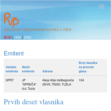
REGISTAR VRIJEDNOSNIH PAPIRA U FBiH
BOS
|
HRV
|
ENG
Emitent
Broj vlasnika
Oznaka
Naziv
sa pravom
emitenta
emitenta
Adresa
glasa
SPRT
JP
Aleja Alije Izetbegovića
104
"SPREČA"
29/VII, 75000, TUZLA
d.d. Tuzla
Prvih deset vlasnika