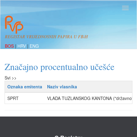
REGISTAR VRIJEDNOSNIH PAPIRA U FBiH
BOS
|
HRV
|
ENG
Značajno procentualno učešće
Svi >>
Oznaka emitenta
Naziv vlasnika
SPRT
VLADA TUZLANSKOG KANTONA ("državno" vla