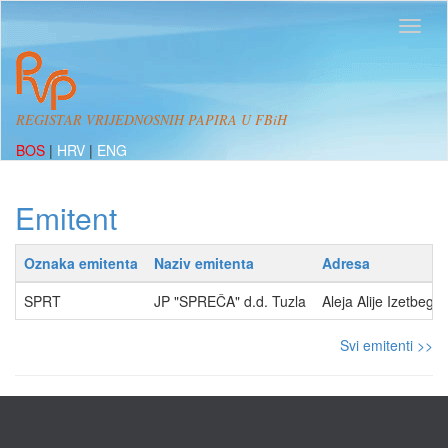
REGISTAR VRIJEDNOSNIH PAPIRA U FBiH
BOS
|
HRV
|
ENG
Emitent
Oznaka emitenta
Naziv emitenta
Adresa
SPRT
JP "SPREČA" d.d. Tuzla
Aleja Alije Izetbeg
Svi emitenti >>