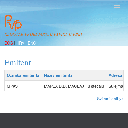
REGISTAR VRIJEDNOSNIH PAPIRA U FBiH
BOS
|
HRV
|
ENG
Emitent
Oznaka emitenta
Naziv emitenta
Adresa
MPKS
MAPEX D.D. MAGLAJ - u stečaju
Sulejmana
Svi emitenti >>