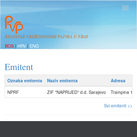
REGISTAR VRIJEDNOSNIH PAPIRA U FBiH
BOS
|
HRV
|
ENG
Emitent
Oznaka emitenta
Naziv emitenta
Adresa
NPRF
ZIF "NAPRIJED" d.d. Sarajevo
Trampina 12,
Svi emitenti >>