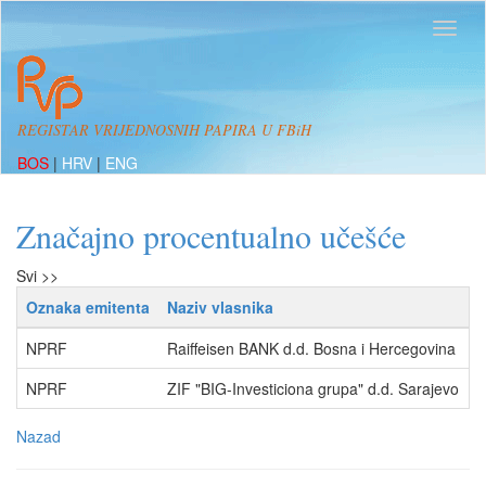
REGISTAR VRIJEDNOSNIH PAPIRA U FBiH
BOS
|
HRV
|
ENG
Značajno procentualno učešće
Svi >>
Oznaka emitenta
Naziv vlasnika
P
NPRF
Raiffeisen BANK d.d. Bosna i Hercegovina
o
NPRF
ZIF "BIG-Investiciona grupa" d.d. Sarajevo
o
Nazad