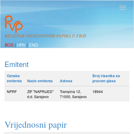
REGISTAR VRIJEDNOSNIH PAPIRA U FBiH
BOS
|
HRV
|
ENG
Emitent
Oznaka
Broj vlasnika sa
emitenta
Naziv emitenta
Adresa
pravom glasa
NPRF
ZIF "NAPRIJED"
Trampina 12,
18944
d.d. Sarajevo
71000, Sarajevo
Vrijednosni papir