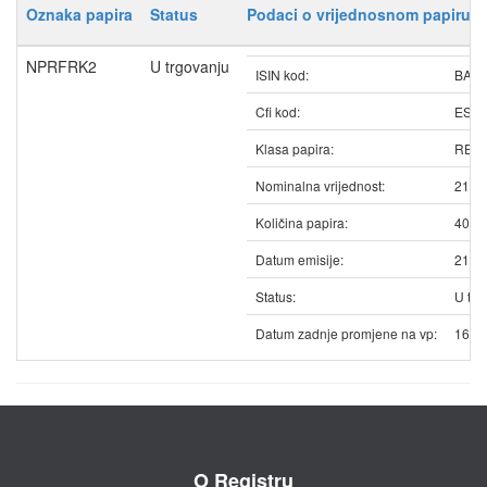
Oznaka papira
Status
Podaci o vrijednosnom papiru
NPRFRK2
U trgovanju
ISIN kod:
BAN
Cfi kod:
ESV
Klasa papira:
REDO
Nominalna vrijednost:
21.5
Količina papira:
4076
Datum emisije:
21.0
Status:
U trg
Datum zadnje promjene na vp:
16.0
O Registru