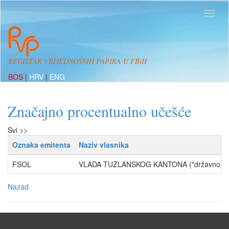
REGISTAR VRIJEDNOSNIH PAPIRA U FBiH
BOS
|
HRV
|
ENG
Značajno procentualno učešće
Svi >>
Oznaka emitenta
Naziv vlasnika
FSOL
VLADA TUZLANSKOG KANTONA ("državno" vla
Nazad