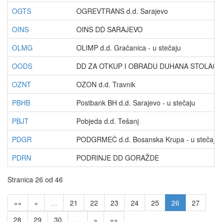
OGTS
OGREVTRANS d.d. Sarajevo
OINS
OINS DD SARAJEVO
OLMG
OLIMP d.d. Gračanica - u stečaju
OODS
DD ZA OTKUP I OBRADU DUHANA STOLAC
OZNT
OZON d.d. Travnik
PBHB
Postbank BH d.d. Sarajevo - u stečaju
PBJT
Pobjeda d.d. Tešanj
PDGR
PODGRMEČ d.d. Bosanska Krupa - u stečaju
PDRN
PODRINJE DD GORAŽDE
Stranica 26 od 46
««
«
…
21
22
23
24
25
26
27
28
29
30
…
»
»»