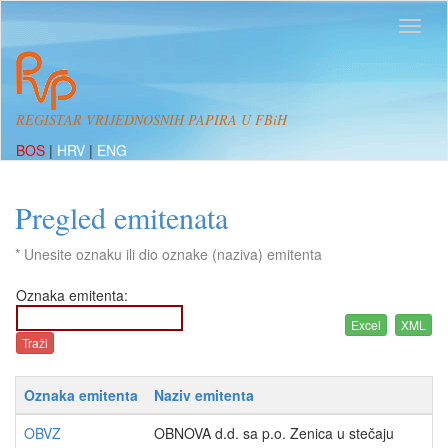
REGISTAR VRIJEDNOSNIH PAPIRA U FBiH
BOS
|
HRV
|
ENG
Pregled emitenata
* Unesite oznaku ili dio oznake (naziva) emitenta
Oznaka emitenta:
Oznaka emitenta
Naziv emitenta
OBVZ
OBNOVA d.d. sa p.o. Zenica u stečaju