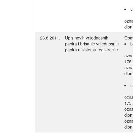
u
ozn
dion
26.8.2011.
Upis novih vrijednosnih
Obav
papira i brisanje vrijednosnih
b
papira u sistemu registracije
ozn
175.
ozn
dion
u
ozn
175.
ozn
dion
ozn
dion