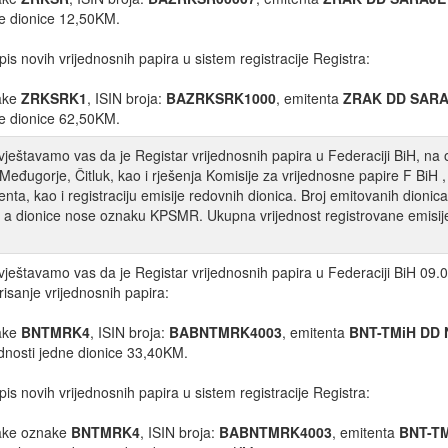
e dionice 12,50KM.
pis novih vrijednosnih papira u sistem registracije Registra:
ake
ZRKSRK1
, ISIN broja:
BAZRKSRK1000
, emitenta
ZRAK DD SAR
e dionice 62,50KM.
ještavamo vas da je Registar vrijednosnih papira u Federaciji BiH
 Međugorje, Čitluk, kao i rješenja Komisije za vrijednosne papire F BiH 
enta, kao i registraciju emisije redovnih dionica. Broj emitovanih dionic
 a dionice nose oznaku KPSMR. Ukupna vrijednost registrovane emisije
ještavamo vas da je Registar vrijednosnih papira u Federaciji BiH 09.0
risanje vrijednosnih papira:
ake
BNTMRK4
, ISIN broja:
BABNTMRK4003
, emitenta
BNT-TMiH DD 
ednosti jedne dionice 33,40KM.
pis novih vrijednosnih papira u sistem registracije Registra:
ake oznake
BNTMRK4
, ISIN broja:
BABNTMRK4003
, emitenta
BNT-TM