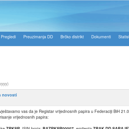
Pregledi
Preuzimanja DD
Brčko distrikt
Dokumenti
Statis
yyyy)
s novosti
ještavamo vas da je Registar vrijednosnih papira u Federaciji BiH 21.0
risanje vrijednosnih papira:
ake
ZRKSR
, ISIN broja:
BAZRKSR00007
, emitenta
ZRAK DD SARAJ