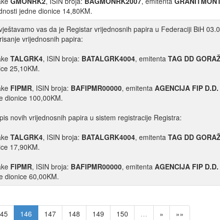
ake
GMONRK2
, ISIN broja:
BAGMONRK2007
, emitenta
GRANITMONT
ednosti jedne dionice 14,80KM.
ještavamo vas da je Registar vrijednosnih papira u Federaciji BiH 03.0
risanje vrijednosnih papira:
ake
TALGRK4
, ISIN broja:
BATALGRK4004
, emitenta
TAG DD GORA
ice 25,10KM.
ake
FIPMR
, ISIN broja:
BAFIPMR00000
, emitenta
AGENCIJA FIP D.D
e dionice 100,00KM.
pis novih vrijednosnih papira u sistem registracije Registra:
ake
TALGRK4
, ISIN broja:
BATALGRK4004
, emitenta
TAG DD GORA
ice 17,90KM.
ake
FIPMR
, ISIN broja:
BAFIPMR00000
, emitenta
AGENCIJA FIP D.D
e dionice 60,00KM.
45
146
147
148
149
150
…
»
»»