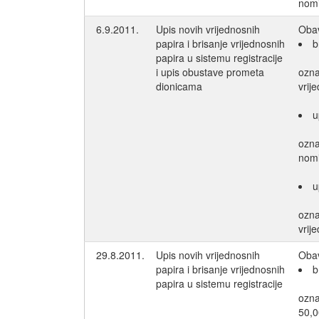
nomi
6.9.2011.
Upis novih vrijednosnih
Obav
papira i brisanje vrijednosnih
b
papira u sistemu registracije
i upis obustave prometa
ozn
dionicama
vrij
u
ozn
nomi
u
ozn
vrij
29.8.2011.
Upis novih vrijednosnih
Obav
papira i brisanje vrijednosnih
b
papira u sistemu registracije
ozn
50,