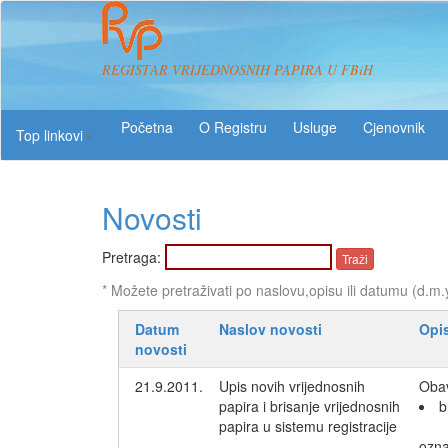
REGISTAR VRIJEDNOSNIH PAPIRA U FBiH
O Registru
Usluge
Top linkovi
Novosti
Pretraga:
* Možete pretraživati po naslovu,opisu ili datumu (d.m.
Datum
Naslov novosti
Opi
novosti
21.9.2011.
Upis novih vrijednosnih
Obav
papira i brisanje vrijednosnih
b
papira u sistemu registracije
ozn