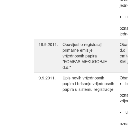
jedn
u
ozn
jedn
16.9.2011.
Obavijest o registraciji
Obav
primarne emisije
d.d.
vrijednosnih papira
emit
"KOMPAS MEĐUGORJE
KM ,
d.d."
9.9.2011.
Upis novih vrijednosnih
Obav
papira i brisanje vrijednosnih
b
papira u sistemu registracije
ozn
vrij
u
ozn