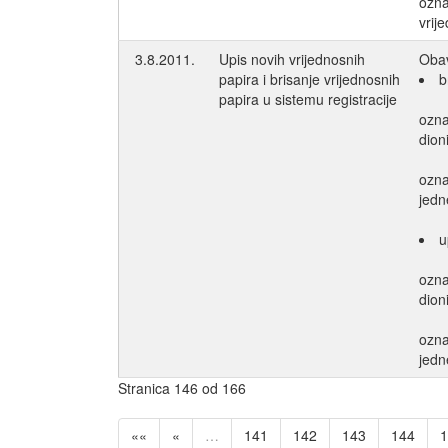
ozn
vrij
3.8.2011.
Upis novih vrijednosnih
Obav
papira i brisanje vrijednosnih
b
papira u sistemu registracije
ozn
dion
ozn
jedn
u
ozn
dion
ozn
jedn
Stranica 146 od 166
««
«
…
141
142
143
144
1