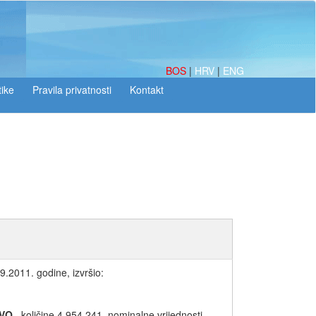
BOS
|
HRV
|
ENG
tike
9.2011. godine, izvršio:
EVO
, količine 4.954.241, nominalne vrijednosti