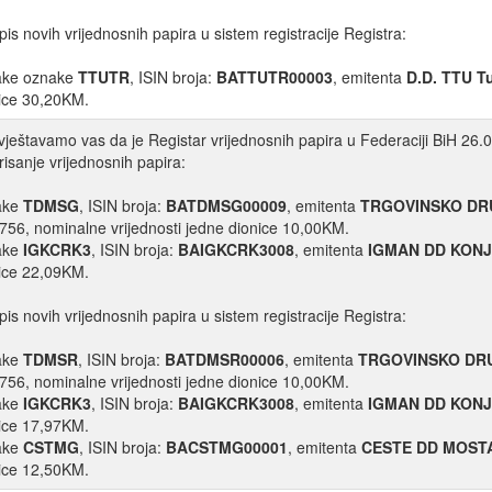
pis novih vrijednosnih papira u sistem registracije Registra:
ake oznake
TTUTR
, ISIN broja:
BATTUTR00003
, emitenta
D.D. TTU T
ice 30,20KM.
ještavamo vas da je Registar vrijednosnih papira u Federaciji BiH 26.0
risanje vrijednosnih papira:
ake
TDMSG
, ISIN broja:
BATDMSG00009
, emitenta
TRGOVINSKO DR
756, nominalne vrijednosti jedne dionice 10,00KM.
ake
IGKCRK3
, ISIN broja:
BAIGKCRK3008
, emitenta
IGMAN DD KONJ
ice 22,09KM.
pis novih vrijednosnih papira u sistem registracije Registra:
ake
TDMSR
, ISIN broja:
BATDMSR00006
, emitenta
TRGOVINSKO DR
756, nominalne vrijednosti jedne dionice 10,00KM.
ake
IGKCRK3
, ISIN broja:
BAIGKCRK3008
, emitenta
IGMAN DD KONJ
ice 17,97KM.
ake
CSTMG
, ISIN broja:
BACSTMG00001
, emitenta
CESTE DD MOST
ice 12,50KM.