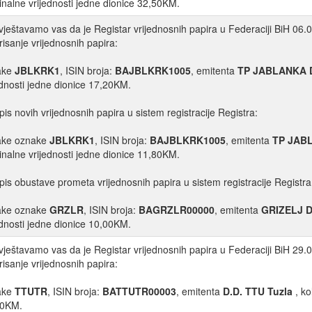
nalne vrijednosti jedne dionice 32,50KM.
ještavamo vas da je Registar vrijednosnih papira u Federaciji BiH 06.0
risanje vrijednosnih papira:
ake
JBLKRK1
, ISIN broja:
BAJBLKRK1005
, emitenta
TP JABLANKA 
ednosti jedne dionice 17,20KM.
pis novih vrijednosnih papira u sistem registracije Registra:
ake oznake
JBLKRK1
, ISIN broja:
BAJBLKRK1005
, emitenta
TP JAB
nalne vrijednosti jedne dionice 11,80KM.
pis obustave prometa vrijednosnih papira u sistem registracije Registra
ake oznake
GRZLR
, ISIN broja:
BAGRZLR00000
, emitenta
GRIZELJ 
ednosti jedne dionice 10,00KM.
ještavamo vas da je Registar vrijednosnih papira u Federaciji BiH 29.0
risanje vrijednosnih papira:
ake
TTUTR
, ISIN broja:
BATTUTR00003
, emitenta
D.D. TTU Tuzla
, ko
00KM.