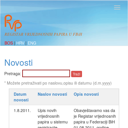
REGISTAR VRIJEDNOSNIH PAPIRA U FBiH
BOS
|
HRV
|
ENG
Novosti
Pretraga:
* Možete pretraživati po naslovu,opisu ili datumu (d.m.yyyy)
Datum
Naslov novosti
Opis novosti
novosti
1.8.2011.
Upis novih
Obavještavamo vas da
vrijednosnih
je Registar vrijednosnih
papira u sistemu
papira u Federaciji BiH
registracije
01.08.2011. godine,