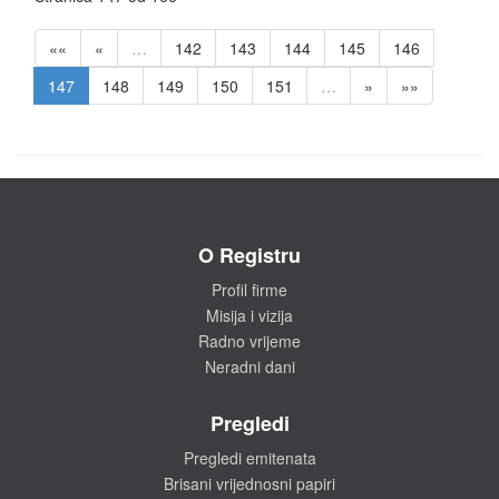
««
«
…
142
143
144
145
146
147
148
149
150
151
…
»
»»
O Registru
Profil firme
Misija i vizija
Radno vrijeme
Neradni dani
Pregledi
Pregledi emitenata
Brisani vrijednosni papiri