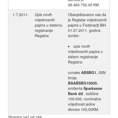
36.465.750,00 KM.
1.7.2011.
Upis novih
Obavještavamo vas da
vrijednosnih
je Registar vrijednosnih
papira u sistemu
papira u Federaciji BiH
registracije
01.07.2011. godine,
Registra
izvršio:
upis novih
vrijednosnih papira u
sistem registracije
Registra:
oznake
ABSBG1
, ISIN
broja:
BAABSBG10005
,
emitenta
Sparkasse
Bank dd
, količine
100.000, nominalne
vrijednosti jedne
dionice 100,00KM.
Stranica 147 od 166