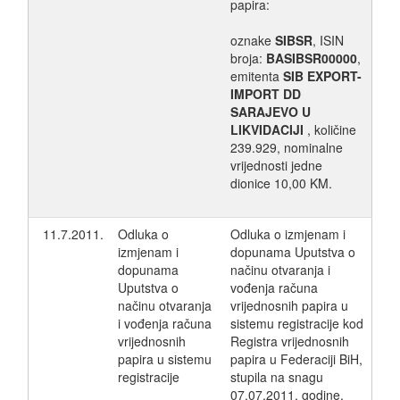
papira:
oznake
SIBSR
, ISIN
broja:
BASIBSR00000
,
emitenta
SIB EXPORT-
IMPORT DD
SARAJEVO U
LIKVIDACIJI
, količine
239.929, nominalne
vrijednosti jedne
dionice 10,00 KM.
11.7.2011.
Odluka o
Odluka o izmjenam i
izmjenam i
dopunama Uputstva o
dopunama
načinu otvaranja i
Uputstva o
vođenja računa
načinu otvaranja
vrijednosnih papira u
i vođenja računa
sistemu registracije kod
vrijednosnih
Registra vrijednosnih
papira u sistemu
papira u Federaciji BiH,
registracije
stupila na snagu
07.07.2011. godine,