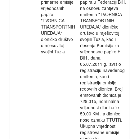
primarne emisije
papira u Federaciji BiH,
vrijednosnih
na osnovu zahtjeva
papira
emitenta "TVORNICA
"TVORNICA
TRANSPORTNIH
TRANSPORTNIH
UREĐAJA" dioničko
UREĐAJA"
društvo u mješovitoj
dioničko društvo
svojini Tuzla, kao i
u mješovitoj
rješenja Komisije za
svojini Tuzla
vrijednosne papire F
BiH , dana
05.07.2011.g. izvršio
registraciju navedenog
emitenta, kao i
registraciju emisije
redovnih dionica. Broj
emitovanih dionica je
729.315, nominalna
vrijednost dionice je
50,00 KM , a dionice
nose oznaku TTUTR.
Ukupna vrijednost
registrovane emisije
dionica je