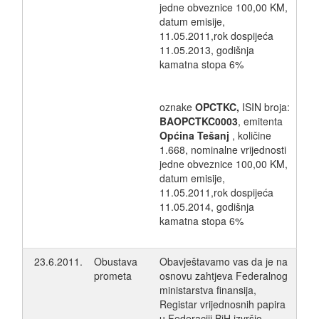
jedne obveznice 100,00 KM,
datum emisije,
11.05.2011,rok dospijeća
11.05.2013, godišnja
kamatna stopa 6%
oznake
OPCTKC,
ISIN broja:
BAOPCTKC0003
, emitenta
Općina Tešanj
, količine
1.668, nominalne vrijednosti
jedne obveznice 100,00 KM,
datum emisije,
11.05.2011,rok dospijeća
11.05.2014, godišnja
kamatna stopa 6%
23.6.2011.
Obustava
Obavještavamo vas da je na
prometa
osnovu zahtjeva Federalnog
ministarstva finansija,
Registar vrijednosnih papira
u Federaciji BiH izvršio