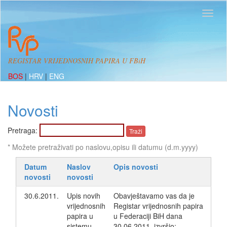
REGISTAR VRIJEDNOSNIH PAPIRA U FBiH
BOS
|
HRV
|
ENG
Novosti
Pretraga:
* Možete pretraživati po naslovu,opisu ili datumu (d.m.yyyy)
Datum
Naslov
Opis novosti
novosti
novosti
30.6.2011.
Upis novih
Obavještavamo vas da je
vrijednosnih
Registar vrijednosnih papira
papira u
u Federaciji BiH dana
sistemu
30.06.2011, izvršio: