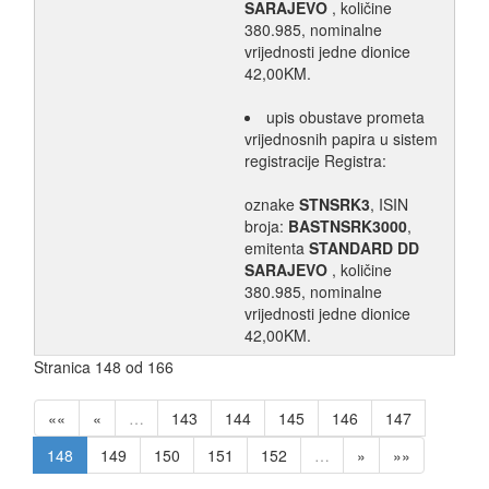
SARAJEVO
, količine
380.985, nominalne
vrijednosti jedne dionice
42,00KM.
upis obustave prometa
vrijednosnih papira u sistem
registracije Registra:
oznake
STNSRK3
, ISIN
broja:
BASTNSRK3000
,
emitenta
STANDARD DD
SARAJEVO
, količine
380.985, nominalne
vrijednosti jedne dionice
42,00KM.
Stranica 148 od 166
««
«
…
143
144
145
146
147
148
149
150
151
152
…
»
»»