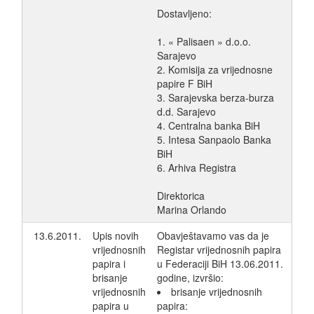
Dostavljeno:
1. « Palisaen » d.o.o.
Sarajevo
2. Komisija za vrijednosne
papire F BiH
3. Sarajevska berza-burza
d.d. Sarajevo
4. Centralna banka BiH
5. Intesa Sanpaolo Banka
BiH
6. Arhiva Registra
Direktorica
Marina Orlando
13.6.2011.
Upis novih
Obavještavamo vas da je
vrijednosnih
Registar vrijednosnih papira
papira i
u Federaciji BiH 13.06.2011.
brisanje
godine, izvršio:
vrijednosnih
brisanje vrijednosnih
papira u
papira: