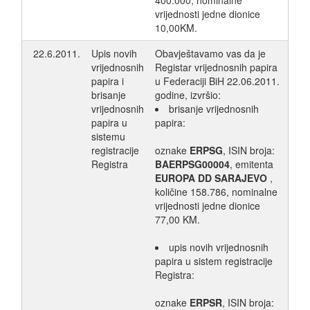
400.000, nominalne
vrijednosti jedne dionice
10,00KM.
22.6.2011.
Upis novih
Obavještavamo vas da je
vrijednosnih
Registar vrijednosnih papira
papira i
u Federaciji BiH 22.06.2011.
brisanje
godine, izvršio:
vrijednosnih
brisanje vrijednosnih
papira u
papira:
sistemu
registracije
oznake
ERPSG
, ISIN broja:
Registra
BAERPSG00004
, emitenta
EUROPA DD SARAJEVO
,
količine 158.786, nominalne
vrijednosti jedne dionice
77,00 KM.
upis novih vrijednosnih
papira u sistem registracije
Registra:
oznake
ERPSR
, ISIN broja: