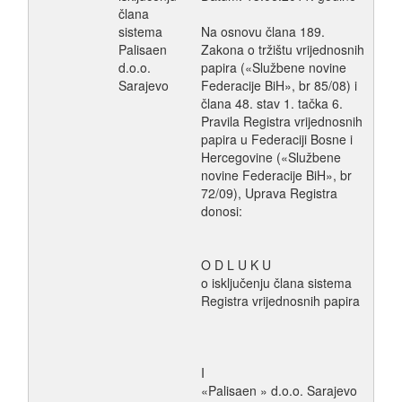
člana
sistema
Na osnovu člana 189.
Palisaen
Zakona o tržištu vrijednosnih
d.o.o.
papira («Službene novine
Sarajevo
Federacije BiH», br 85/08) i
člana 48. stav 1. tačka 6.
Pravila Registra vrijednosnih
papira u Federaciji Bosne i
Hercegovine («Službene
novine Federacije BiH», br
72/09), Uprava Registra
donosi:
O D L U K U
o isključenju člana sistema
Registra vrijednosnih papira
I
«Palisaen » d.o.o. Sarajevo