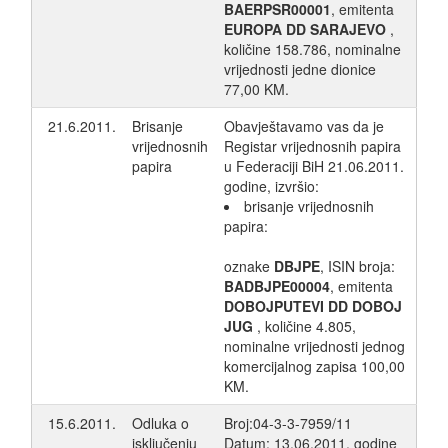
BAERPSR00001
, emitenta
EUROPA DD SARAJEVO
,
količine 158.786, nominalne
vrijednosti jedne dionice
77,00 KM.
21.6.2011.
Brisanje
Obavještavamo vas da je
vrijednosnih
Registar vrijednosnih papira
papira
u Federaciji BiH 21.06.2011.
godine, izvršio:
brisanje vrijednosnih
papira:
oznake
DBJPE
, ISIN broja:
BADBJPE00004
, emitenta
DOBOJPUTEVI DD DOBOJ
JUG
, količine 4.805,
nominalne vrijednosti jednog
komercijalnog zapisa 100,00
KM.
15.6.2011.
Odluka o
Broj:04-3-3-7959/11
isključenju
Datum: 13.06.2011. godine