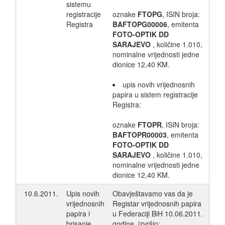
sistemu
registracije
oznake
FTOPG
, ISIN broja:
Registra
BAFTOPG00006
, emitenta
FOTO-OPTIK DD
SARAJEVO
, količine 1.010,
nominalne vrijednosti jedne
dionice 12,40 KM.
upis novih vrijednosnih
papira u sistem registracije
Registra:
oznake
FTOPR
, ISIN broja:
BAFTOPR00003
, emitenta
FOTO-OPTIK DD
SARAJEVO
, količine 1.010,
nominalne vrijednosti jedne
dionice 12,40 KM.
10.6.2011.
Upis novih
Obavještavamo vas da je
vrijednosnih
Registar vrijednosnih papira
papira i
u Federaciji BiH 10.06.2011.
brisanje
godine, izvršio: