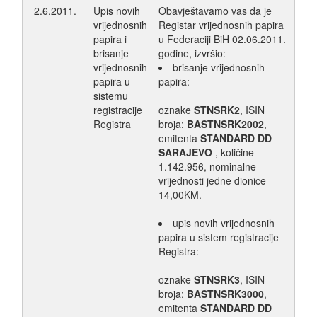
2.6.2011.
Upis novih
Obavještavamo vas da je
vrijednosnih
Registar vrijednosnih papira
papira i
u Federaciji BiH 02.06.2011.
brisanje
godine, izvršio:
vrijednosnih
brisanje vrijednosnih
papira u
papira:
sistemu
registracije
oznake
STNSRK2
, ISIN
Registra
broja:
BASTNSRK2002
,
emitenta
STANDARD DD
SARAJEVO
, količine
1.142.956, nominalne
vrijednosti jedne dionice
14,00KM.
upis novih vrijednosnih
papira u sistem registracije
Registra:
oznake
STNSRK3
, ISIN
broja:
BASTNSRK3000
,
emitenta
STANDARD DD