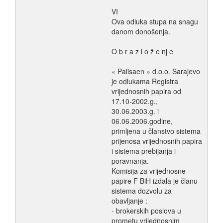
VI
Ova odluka stupa na snagu
danom donošenja.
O b r a z l o ž e nj e
« Palisaen » d.o.o. Sarajevo
je odlukama Registra
vrijednosnih papira od
17.10-2002.g.,
30.06.2003.g. i
06.06.2006.godine,
primljena u članstvo sistema
prijenosa vrijednosnih papira
i sistema prebijanja i
poravnanja.
Komisija za vrijednosne
papire F BiH izdala je članu
sistema dozvolu za
obavljanje :
- brokerskih poslova u
prometu vrijednosnim