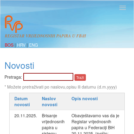
REGISTAR VRIJEDNOSNIH PAPIRA U FBiH
BOS
|
HRV
|
ENG
Novosti
Pretraga:
* Možete pretraživati po naslovu,opisu ili datumu (d.m.yyyy)
Datum
Naslov
Opis novosti
novosti
novosti
20.11.2025.
Brisanje
Obavještavamo vas da je
vrijednosnih
Registar vrijednosnih
papira u
papira u Federaciji BiH
sistemu
20.11.2025, izvršio: