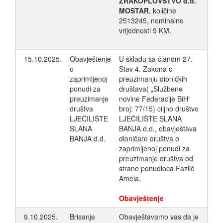
ZRAKOPLOVSTVO d.d.
MOSTAR
, količine
2513245, nominalne
vrijednosti 9 KM.
15.10.2025.
Obavještenje
U skladu sa članom 27.
o
Stav 4. Zakona o
zaprimljenoj
preuzimanju dioničkih
ponudi za
društava( „Službene
preuzimanje
novine Federacije BiH“
društva
broj: 77/15) ciljno društvo
LJEČILIŠTE
LJEČILIŠTE SLANA
SLANA
BANJA d.d., obavještava
BANJA d.d.
dioničare društva o
zaprimljenoj ponudi za
preuzimanje društva od
strane ponudioca Fazlić
Amela.
Obavještenje
9.10.2025.
Brisanje
Obavještavamo vas da je