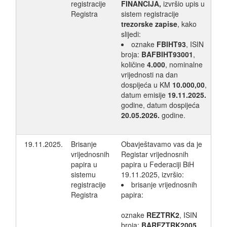
registracije
FINANCIJA,
izvršio upis u
Registra
sistem registracije
trezorske zapise
, kako
slijedi:
oznake
FBIHT93
, ISIN
broja:
BAFBIHT93001
,
količine
4.000
, nominalne
vrijednosti na dan
dospijeća u KM
10.000,00
,
datum emisije
19.11.2025.
godine, datum dospijeća
20.05.2026.
godine.
19.11.2025.
Brisanje
Obavještavamo vas da je
vrijednosnih
Registar vrijednosnih
papira u
papira u Federaciji BiH
sistemu
19.11.2025, izvršio:
registracije
brisanje vrijednosnih
Registra
papira:
oznake
REZTRK2
, ISIN
broja:
BAREZTRK2005
,