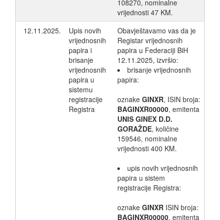
108270, nominalne
vrijednosti 47 KM.
12.11.2025.
Upis novih
Obavještavamo vas da je
vrijednosnih
Registar vrijednosnih
papira i
papira u Federaciji BiH
brisanje
12.11.2025, izvršio:
vrijednosnih
brisanje vrijednosnih
papira u
papira:
sistemu
registracije
oznake
GINXR
, ISIN broja:
Registra
BAGINXR00000
, emitenta
UNIS GINEX D.D.
GORAŽDE
, količine
159546, nominalne
vrijednosti 400 KM.
upis novih vrijednosnih
papira u sistem
registracije Registra:
oznake
GINXR
ISIN broja:
BAGINXR00000
, emitenta