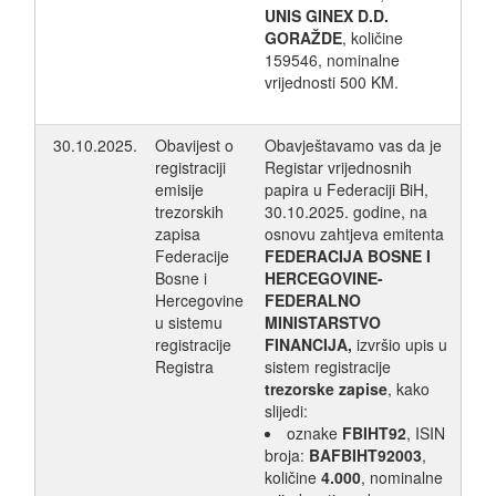
UNIS GINEX D.D.
GORAŽDE
, količine
159546, nominalne
vrijednosti 500 KM.
30.10.2025.
Obavijest o
Obavještavamo vas da je
registraciji
Registar vrijednosnih
emisije
papira u Federaciji BiH,
trezorskih
30.10.2025. godine, na
zapisa
osnovu zahtjeva emitenta
Federacije
FEDERACIJA BOSNE I
Bosne i
HERCEGOVINE-
Hercegovine
FEDERALNO
u sistemu
MINISTARSTVO
registracije
FINANCIJA,
izvršio upis u
Registra
sistem registracije
trezorske zapise
, kako
slijedi:
oznake
FBIHT92
, ISIN
broja:
BAFBIHT92003
,
količine
4.000
, nominalne