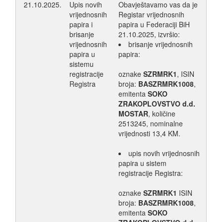
21.10.2025.
Upis novih
Obavještavamo vas da je
vrijednosnih
Registar vrijednosnih
papira i
papira u Federaciji BiH
brisanje
21.10.2025, izvršio:
vrijednosnih
brisanje vrijednosnih
papira u
papira:
sistemu
registracije
oznake
SZRMRK1
, ISIN
Registra
broja:
BASZRMRK1008
,
emitenta
SOKO
ZRAKOPLOVSTVO d.d.
MOSTAR
, količine
2513245, nominalne
vrijednosti 13,4 KM.
upis novih vrijednosnih
papira u sistem
registracije Registra:
oznake
SZRMRK1
ISIN
broja:
BASZRMRK1008
,
emitenta
SOKO