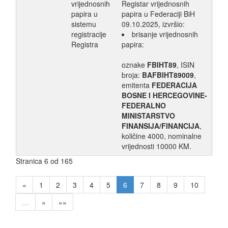
vrijednosnih
Registar vrijednosnih
papira u
papira u Federaciji BiH
sistemu
09.10.2025, izvršio:
registracije
brisanje vrijednosnih
Registra
papira:
oznake
FBIHT89
, ISIN
broja:
BAFBIHT89009
,
emitenta
FEDERACIJA
BOSNE I HERCEGOVINE-
FEDERALNO
MINISTARSTVO
FINANSIJA/FINANCIJA
,
količine 4000, nominalne
vrijednosti 10000 KM.
Stranica 6 od 165
«
1
2
3
4
5
6
7
8
9
10
…
»
»»