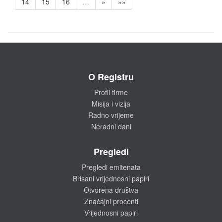
14
15
16
…
»
»»
O Registru
Profil firme
Misija i vizija
Radno vrijeme
Neradni dani
Pregledi
Pregledi emitenata
Brisani vrijednosni papiri
Otvorena društva
Značajni procenti
Vrijednosni papiri