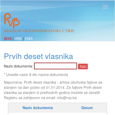
REGISTAR VRIJEDNOSNIH PAPIRA U FBiH
BOS
|
HRV
|
ENG
Prvih deset vlasnika
Naziv dokumenta:
* Unesite naziv ili dio naziva dokumenta
Napomena: Prvih deset vlasnika - arhiva obuhvata fajlove sa
stanjem na dan počev od 01.01.2014. Za fajlove Prvih deset
vlasnika sa stanjem iz prethodnih godina možete se obratiti
Registru sa zahtjevom na email: info@rvp.ba
Naziv dokumenta
Datum