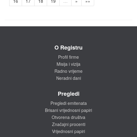
16
17
18
19
…
»
»»
O Registru
Profil firme
Misija i vizija
Radno vrijeme
Neradni dani
Pregledi
Pregledi emitenata
Brisani vrijednosni papiri
Otvorena društva
Značajni procenti
Vrijednosni papiri