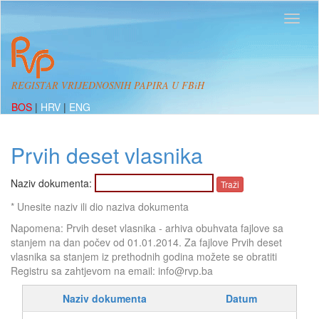
REGISTAR VRIJEDNOSNIH PAPIRA U FBiH
BOS
|
HRV
|
ENG
Prvih deset vlasnika
Naziv dokumenta:
* Unesite naziv ili dio naziva dokumenta
Napomena: Prvih deset vlasnika - arhiva obuhvata fajlove sa
stanjem na dan počev od 01.01.2014. Za fajlove Prvih deset
vlasnika sa stanjem iz prethodnih godina možete se obratiti
Registru sa zahtjevom na email: info@rvp.ba
Naziv dokumenta
Datum