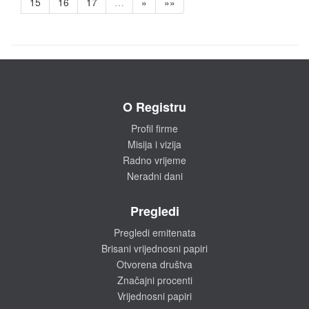
15
16
17
…
»
»»
O Registru
Profil firme
Misija i vizija
Radno vrijeme
Neradni dani
Pregledi
Pregledi emitenata
Brisani vrijednosni papiri
Otvorena društva
Značajni procenti
Vrijednosni papiri