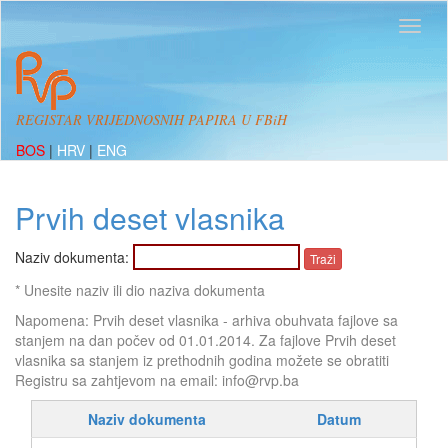
REGISTAR VRIJEDNOSNIH PAPIRA U FBiH
BOS
|
HRV
|
ENG
Prvih deset vlasnika
Naziv dokumenta:
* Unesite naziv ili dio naziva dokumenta
Napomena: Prvih deset vlasnika - arhiva obuhvata fajlove sa
stanjem na dan počev od 01.01.2014. Za fajlove Prvih deset
vlasnika sa stanjem iz prethodnih godina možete se obratiti
Registru sa zahtjevom na email: info@rvp.ba
Naziv dokumenta
Datum