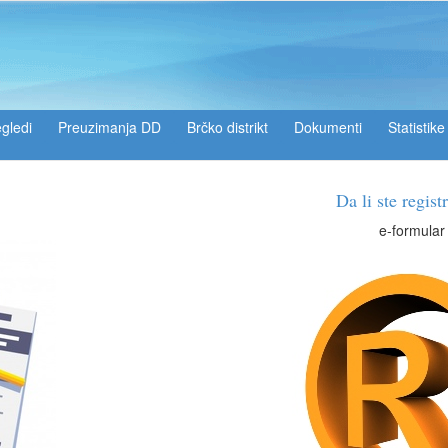
gledi
Preuzimanja DD
Brčko distrikt
Dokumenti
Statistike
Da li ste registrirani?
e-formular