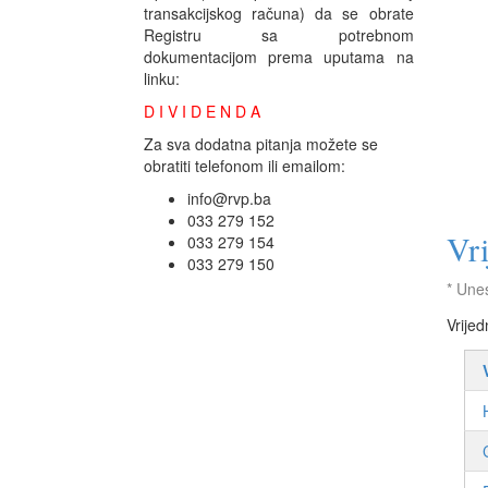
transakcijskog računa) da se obrate
Registru sa potrebnom
dokumentacijom prema uputama na
linku:
D I V I D E N D A
Za sva dodatna pitanja možete se
obratiti telefonom ili emailom:
info@rvp.ba
033 279 152
Vri
033 279 154
033 279 150
* Unes
Vrijed