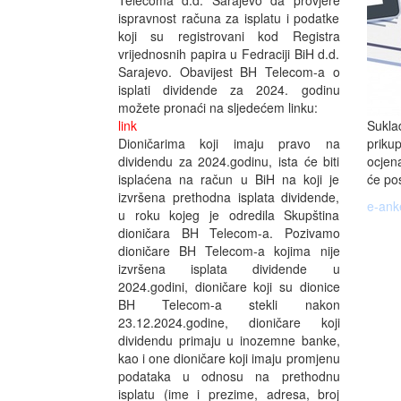
Telecoma d.d. Sarajevo da provjere
ispravnost računa za isplatu i podatke
koji su registrovani kod Registra
vrijednosnih papira u Fedraciji BiH d.d.
Sarajevo. Obavijest BH Telecom-a o
isplati dividende za 2024. godinu
možete pronaći na sljedećem linku:
Sukla
link
priku
Dioničarima koji imaju pravo na
ocjena
dividendu za 2024.godinu, ista će biti
će pos
isplaćena na račun u BiH na koji je
izvršena prethodna isplata dividende,
e-ank
u roku kojeg je odredila Skupština
dioničara BH Telecom-a. Pozivamo
dioničare BH Telecom-a kojima nije
izvršena isplata dividende u
2024.godini, dioničare koji su dionice
BH Telecom-a stekli nakon
23.12.2024.godine, dioničare koji
dividendu primaju u inozemne banke,
kao i one dioničare koji imaju promjenu
podataka u odnosu na prethodnu
isplatu (ime i prezime, adresa, broj