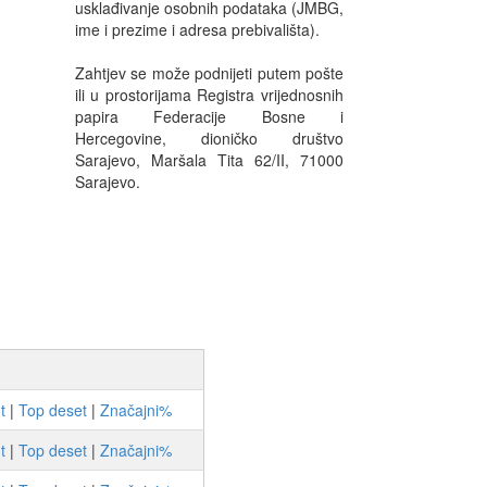
usklađivanje osobnih podataka (JMBG,
ime i prezime i adresa prebivališta).
Zahtjev se može podnijeti putem pošte
ili u prostorijama Registra vrijednosnih
papira Federacije Bosne i
Hercegovine, dioničko društvo
Sarajevo, Maršala Tita 62/II, 71000
Sarajevo.
t
|
Top deset
|
Značajni%
t
|
Top deset
|
Značajni%