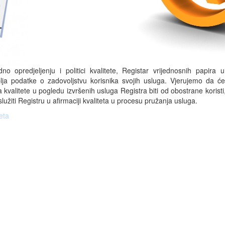
dno opredjeljenju i politici kvalitete, Registar vrijednosnih papira 
plja podatke o zadovoljstvu korisnika svojih usluga. Vjerujemo da ć
 kvalitete u pogledu izvršenih usluga Registra biti od obostrane koristi
lužiti Registru u afirmaciji kvaliteta u procesu pružanja usluga.
eta