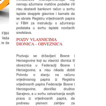
nemaju ažurirane matične podatke i/ili
nisu dostavili bankovni račun u svrhu
isplate dospjele glavnice i kamate da
se obrate Registru vrijednosnih papira
u FBiH za instrukciju o ažuriranju
podataka u svrhu isplate novčanih
sredstava.
u FBiH
e Vaša
POZIV VLASNICIMA
, te da
DIONICA - OBVEZNICA
Pozivaju se državljani Bosne i
Hercegovine koji su vlasnici dionica ili
obveznica u Federaciji Bosne i
Hercegovine, a nisu nikada dobili
Potvrdu o stanju na računu
vrijednosnog papira iz Registra
vrijednosnih papira Federacije Bosne i
Hercegovine, dioničko društvo
Sarajevo, a u svrhu ostvarivanja svojih
prava iz vrijednosnih papira, da
podnesu pismeni zahtjev za