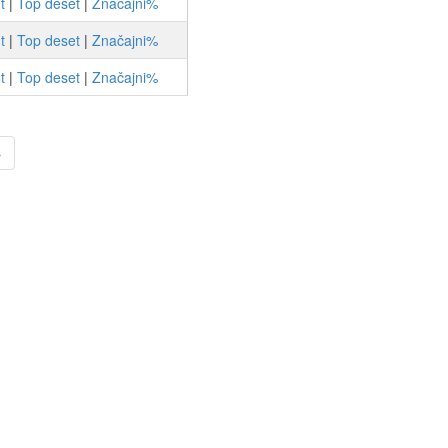
t
|
Top deset
|
Značajni%
t
|
Top deset
|
Značajni%
t
|
Top deset
|
Značajni%
»