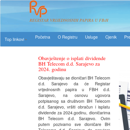
REGISTAR VRIJEDNOSNIH PAPIRA U FBiH
O Registru
Usluge
Pre
Top linkovi
Obavještenje o isplati dividende
BH Telecom d.d. Sarajevo za
2024. godinu
Obavještavaju se dioničari BH Telecom
d.d. Sarajevo da će Registar
vrijednosnih papira u FBiH d.d.
Sarajevo, na osnovu ugovora
potpisanog sa društvom BH Telecom
d.d. Sarajevo, vršiti obračun i isplatu
dividende za 2024.godinu, dioničarima
BH Telecom d.d. Sarajevo. Ovim
putem pozivamo sve dioničare BH