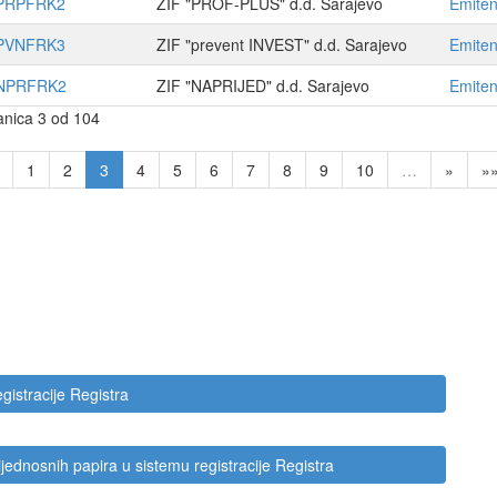
PRPFRK2
ZIF "PROF-PLUS" d.d. Sarajevo
Emiten
PVNFRK3
ZIF "prevent INVEST" d.d. Sarajevo
Emiten
NPRFRK2
ZIF "NAPRIJED" d.d. Sarajevo
Emiten
anica 3 od 104
1
2
3
4
5
6
7
8
9
10
…
»
»
gistracije Registra
rijednosnih papira u sistemu registracije Registra