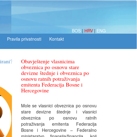
BOS
|
HRV
|
ENG
Obavještenje vlasnicima
obveznica po osnovu stare
devizne štednje i obveznica po
osnovu ratnih potraživanja
emitenta Federacija Bosne i
Hercegovine
Mole se vlasnici obveznica po osnovu
stare devizne štednje i vlasnici
obveznica po osnovu ratnih
potraživanja emitenta Federacija
Bosne i Hercegovine – Federalno
ministarstvo finansija/financija, koji