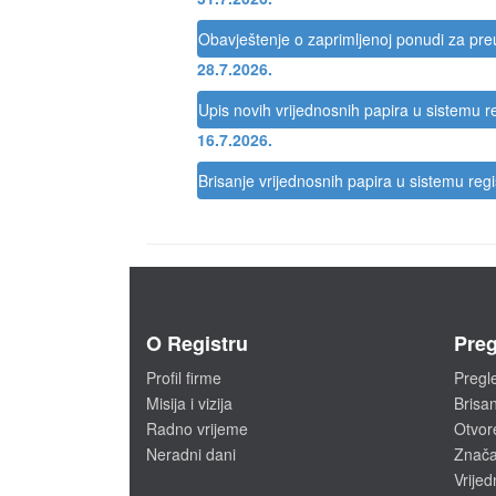
Obavještenje o zaprimljenoj ponudi za pr
28.7.2026.
Upis novih vrijednosnih papira u sistemu re
16.7.2026.
Brisanje vrijednosnih papira u sistemu regi
O Registru
Preg
Profil firme
Pregl
Misija i vizija
Brisan
Radno vrijeme
Otvor
Neradni dani
Značaj
Vrijed