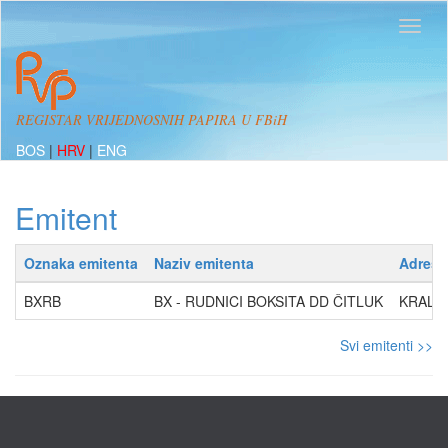
REGISTAR VRIJEDNOSNIH PAPIRA U FBiH
BOS
|
HRV
|
ENG
Emitent
Oznaka emitenta
Naziv emitenta
Adresa
BXRB
BX - RUDNICI BOKSITA DD ČITLUK
KRALJA
Svi emitenti >>