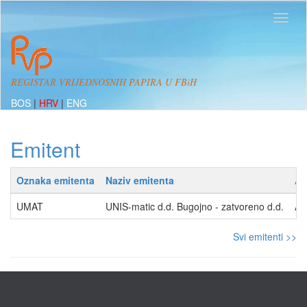
REGISTAR VRIJEDNOSNIH PAPIRA U FBiH
BOS
|
HRV
|
ENG
Emitent
Oznaka emitenta
Naziv emitenta
Ad
UMAT
UNIS-matic d.d. Bugojno - zatvoreno d.d.
Ar
Svi emitenti >>