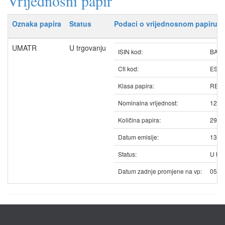
Vrijednosni papir
Oznaka papira
Status
Podaci o vrijednosnom papiru
UMATR
U trgovanju
ISIN kod:
BAU
Cfi kod:
ESV
Klasa papira:
REDO
Nominalna vrijednost:
12.5
Količina papira:
2910
Datum emisije:
13.0
Status:
U trg
Datum zadnje promjene na vp:
05.0