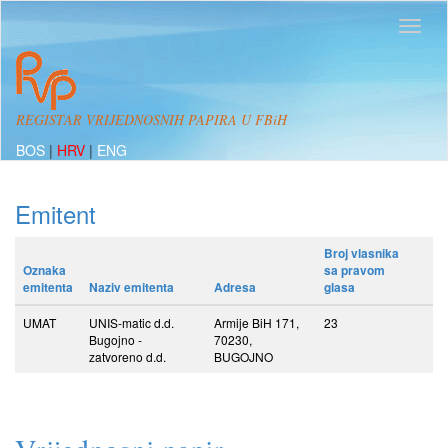
REGISTAR VRIJEDNOSNIH PAPIRA U FBiH
BOS
|
HRV
|
ENG
Emitent
Broj vlasnika
Oznaka
sa pravom
emitenta
Naziv emitenta
Adresa
glasa
UMAT
UNIS-matic d.d.
Armije BiH 171,
23
Bugojno -
70230,
zatvoreno d.d.
BUGOJNO