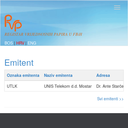
REGISTAR VRIJEDNOSNIH PAPIRA U FBiH
BOS
|
HRV
|
ENG
Emitent
Oznaka emitenta
Naziv emitenta
Adresa
UTLK
UNIS Telekom d.d. Mostar
Dr. Ante Starčev
Svi emitenti >>