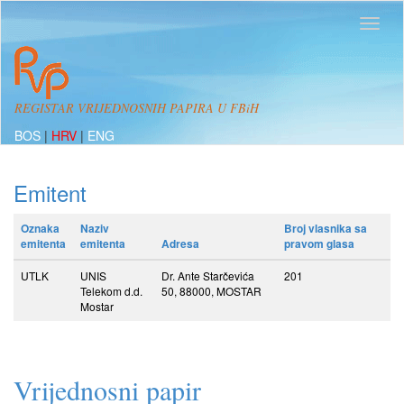
REGISTAR VRIJEDNOSNIH PAPIRA U FBiH
BOS
|
HRV
|
ENG
Emitent
Oznaka
Naziv
Broj vlasnika sa
emitenta
emitenta
Adresa
pravom glasa
UTLK
UNIS
Dr. Ante Starčevića
201
Telekom d.d.
50, 88000, MOSTAR
Mostar
Vrijednosni papir