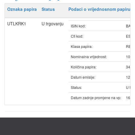
Oznaka papira
Status
Podaci o vrijednosnom papiru
UTLKRK1
U trgovanju
ISIN kod:
BAU
Cfi kod:
ESV
Klasa papira:
REDO
Nominalna vrijednost:
10.4
Količina papira:
3447
Datum emisije:
12.0
Status:
U trg
Datum zadnje promjene na vp:
16.0