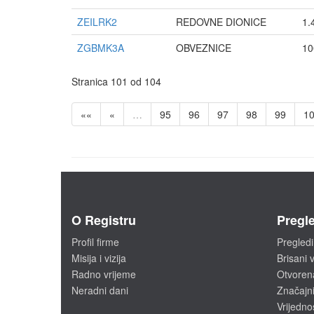
ZEILRK2
REDOVNE DIONICE
1.
ZGBMK3A
OBVEZNICE
10
Stranica 101 od 104
««
«
…
95
96
97
98
99
1
O Registru
Pregle
Profil firme
Pregledi
Misija i vizija
Brisani v
Radno vrijeme
Otvoren
Neradni dani
Značajni
Vrijedno