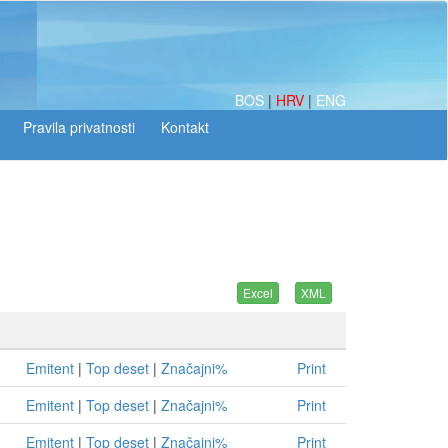
BOS
|
HRV
|
ENG
Emitent
|
Top deset
|
Značajni%
Print
Emitent
|
Top deset
|
Značajni%
Print
Emitent
|
Top deset
|
Značajni%
Print