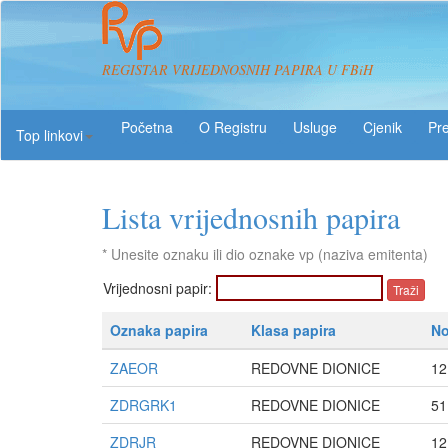
REGISTAR VRIJEDNOSNIH PAPIRA U FBiH
O Registru
Usluge
Pre
Top linkovi
Lista vrijednosnih papira
* Unesite oznaku ili dio oznake vp (naziva emitenta)
Vrijednosni papir:
Oznaka papira
Klasa papira
No
ZAEOR
REDOVNE DIONICE
12
ZDRGRK1
REDOVNE DIONICE
51
ZDRJR
REDOVNE DIONICE
12