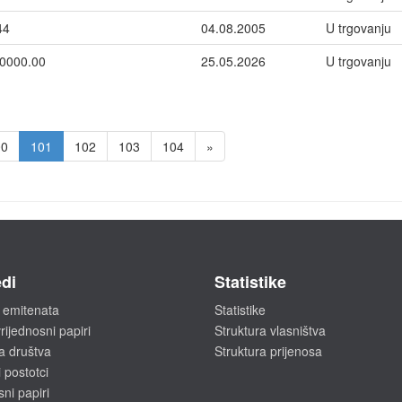
44
04.08.2005
U trgovanju
0000.00
25.05.2026
U trgovanju
00
101
102
103
104
»
di
Statistike
 emitenata
Statistike
rijednosni papiri
Struktura vlasništva
a društva
Struktura prijenosa
 postotci
sni papiri