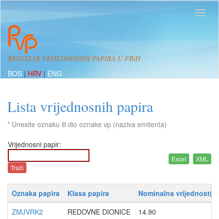
REGISTAR VRIJEDNOSNIH PAPIRA U FBiH
BOS
|
HRV
|
ENG
Lista vrijednosnih papira
* Unesite oznaku ili dio oznake vp (naziva emitenta)
Vrijednosni papir:
Oznaka papira
Klasa papira
Nominalna vrijednost(K
ZMJVRK2
REDOVNE DIONICE
14.90