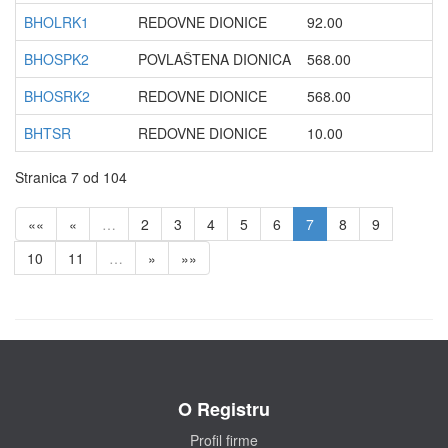
BHOLRK1
REDOVNE DIONICE
92.00
BHOSPK2
POVLAŠTENA DIONICA
568.00
BHOSRK2
REDOVNE DIONICE
568.00
BHTSR
REDOVNE DIONICE
10.00
Stranica 7 od 104
««
«
…
2
3
4
5
6
7
8
9
10
11
…
»
»»
O Registru
Profil firme