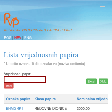
REGISTAR VRIJEDNOSNIH PAPIRA U FBiH
BOS
|
HRV
|
ENG
Lista vrijednosnih papira
* Unesite oznaku ili dio oznake vp (naziva emitenta)
Vrijednosni papir:
Oznaka papira
Klasa papira
Nominalna vrijednos
BHMGRK1
REDOVNE DIONICE
2000.00