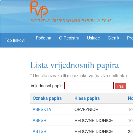
REGISTAR VRIJEDNOSNIH PAPIRA U FBiH
O Registru
Usluge
Pre
Top linkovi
Lista vrijednosnih papira
* Unesite oznaku ili dio oznake vp (naziva emitenta)
Vrijednosni papir:
Oznaka papira
Klasa papira
No
ASFSK1A
OBVEZNICE
10
ASFSR
REDOVNE DIONICE
10
ASTSR
REDOVNE DIONICE
25