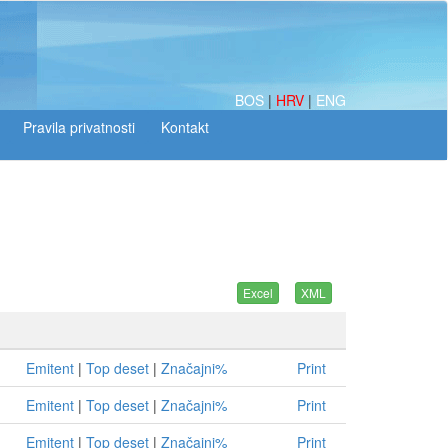
BOS
|
HRV
|
ENG
Emitent
|
Top deset
|
Značajni%
Print
Emitent
|
Top deset
|
Značajni%
Print
Emitent
|
Top deset
|
Značajni%
Print