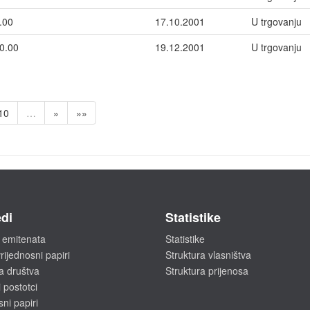
.00
17.10.2001
U trgovanju
0.00
19.12.2001
U trgovanju
10
…
»
»»
di
Statistike
 emitenata
Statistike
rijednosni papiri
Struktura vlasništva
a društva
Struktura prijenosa
 postotci
sni papiri