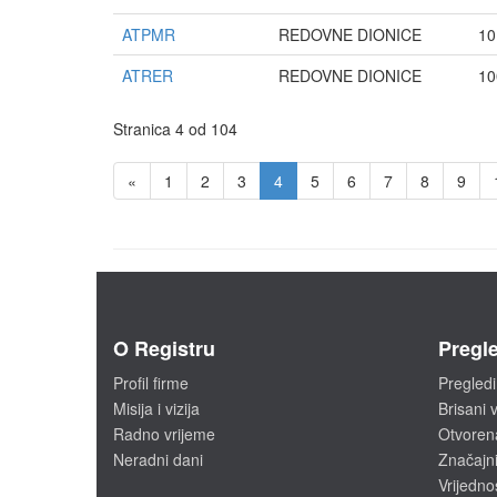
ATPMR
REDOVNE DIONICE
10
ATRER
REDOVNE DIONICE
10
Stranica 4 od 104
«
1
2
3
4
5
6
7
8
9
O Registru
Pregle
Profil firme
Pregledi
Misija i vizija
Brisani v
Radno vrijeme
Otvoren
Neradni dani
Značajni
Vrijedno