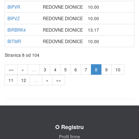
BIPVR
REDOVNE DIONICE
10.00
BIPVZ
REDOVNE DIONICE
10.00
BIRBRK4
REDOVNE DIONICE
13.17
BITMR
REDOVNE DIONICE
10.00
Stranica 8 od 104
««
«
…
3
4
5
6
7
8
9
10
11
12
…
»
»»
O Registru
Profil firme