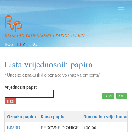
REGISTAR VRIJEDNOSNIH PAPIRA U FBiH
BOS
|
HRV
|
ENG
Lista vrijednosnih papira
* Unesite oznaku ili dio oznake vp (naziva emitenta)
Vrijednosni papir:
Oznaka papira
Klasa papira
Nominalna vrijednost(K
BIMBR
REDOVNE DIONICE
100.00