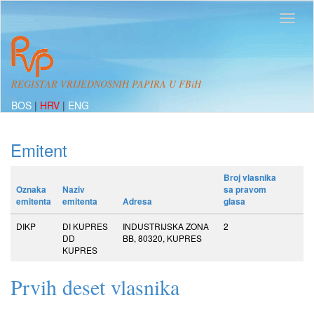
REGISTAR VRIJEDNOSNIH PAPIRA U FBiH
BOS
|
HRV
|
ENG
Emitent
Broj vlasnika
Oznaka
Naziv
sa pravom
emitenta
emitenta
Adresa
glasa
DIKP
DI KUPRES
INDUSTRIJSKA ZONA
2
DD
BB, 80320, KUPRES
KUPRES
Prvih deset vlasnika